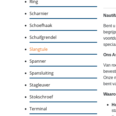
Ring
Scharnier
Nautif
Schoefhaak
Bent u
begrij
Schuifgrendel
voortd
specia
Slangtule
Ons A
Spanner
Van ro
bevest
Spansluiting
Onze m
bent v
Stagleuver
Waarom
Stokschroef
Ho
Terminal
st