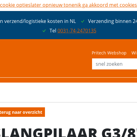
cookie opties
later opnieuw tonen
ik ga akkoord met cookies
n verzend/logistieke kosten in NL
Verzending binnen 2
Tel
0031-74-2470135
Pritech Webshop
Wi
terug naar overzicht
SLANGPILAAR G3/8