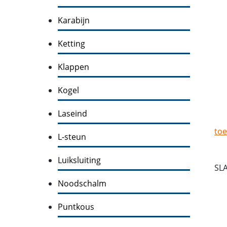
Karabijn
Ketting
Klappen
Kogel
Laseind
toe
L-steun
Luiksluiting
SL
Noodschalm
Puntkous