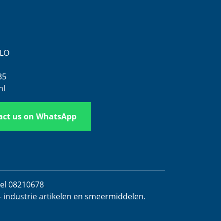
ELO
35
nl
act us on WhatsApp
del 08210678
.
- industrie artikelen en smeermiddelen.