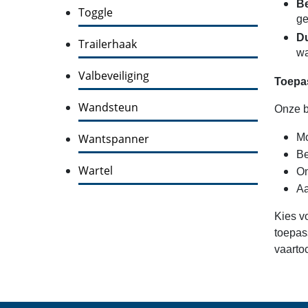
Be
Toggle
ge
Du
Trailerhaak
wa
Valbeveiliging
Toepa
Wandsteun
Onze b
Wantspanner
Mo
Be
Wartel
On
Aa
Kies v
toepas
vaartoc