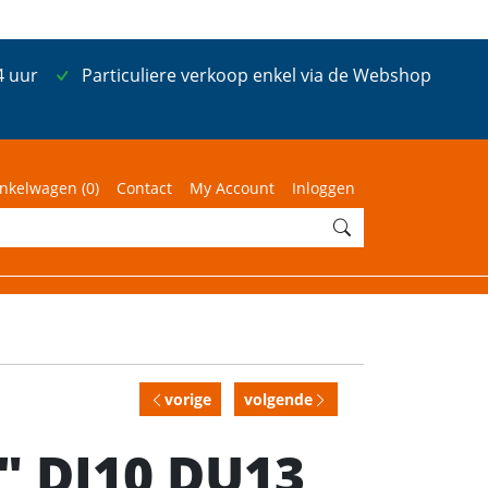
4 uur
Particuliere verkoop enkel via de Webshop
nkelwagen (
0
)
Contact
My Account
Inloggen
vorige
volgende
" DI10 DU13