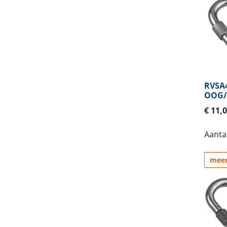
RVSA
OOG
€ 11,
Aantal
meer