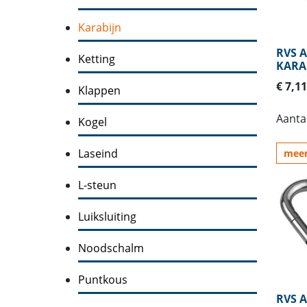
Karabijn
RVS A
Ketting
KARA
€ 7,11
Klappen
Aantal
Kogel
Laseind
meer
L-steun
Luiksluiting
Noodschalm
Puntkous
RVS 