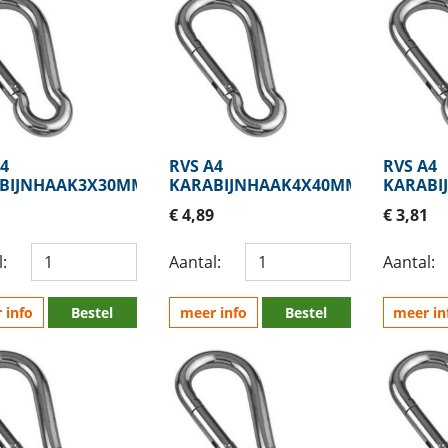
4
RVS A4
RVS A4
BIJNHAAK3X30MM
KARABIJNHAAK4X40MM
KARABI
€ 4,89
€ 3,81
:
Aantal:
Aantal:
 info
Bestel
meer info
Bestel
meer in