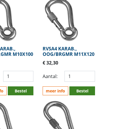
ARAB.,
RVSA4 KARAB.,
GMR M10X100
OOG/BRGMR M11X120
€ 32,30
Aantal:
fo
Bestel
meer info
Bestel