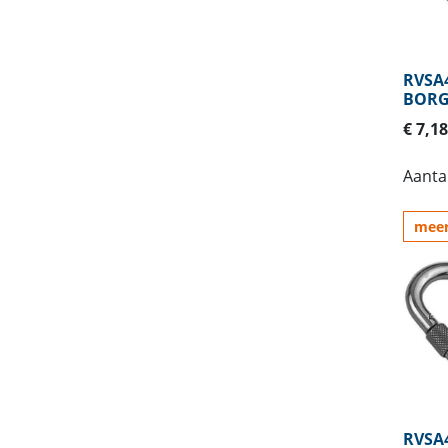
RVSA4
BOR
€ 7,18
Aantal
meer
RVSA4