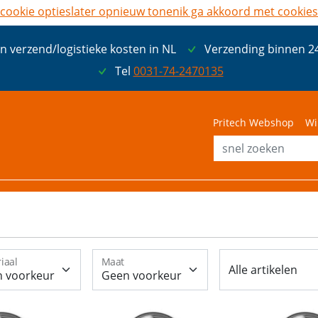
cookie opties
later opnieuw tonen
ik ga akkoord met cookies
n verzend/logistieke kosten in NL
Verzending binnen 2
Tel
0031-74-2470135
Pritech Webshop
Wi
iaal
Maat
Alle artikelen