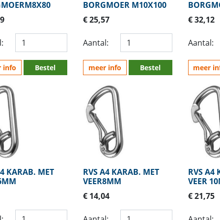
GMOERM8X80
BORGMOER M10X100
BORGMO
19
€ 25,57
€ 32,12
:
Aantal:
Aantal:
 info
Bestel
meer info
Bestel
meer in
A4 KARAB. MET
RVS A4 KARAB. MET
RVS A4 
6MM
VEER8MM
VEER 1
€ 14,04
€ 21,75
:
Aantal:
Aantal: