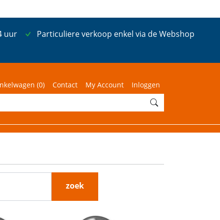
4 uur
Particuliere verkoop enkel via de Webshop
nkelwagen (
0
)
Contact
My Account
Inloggen
zoek