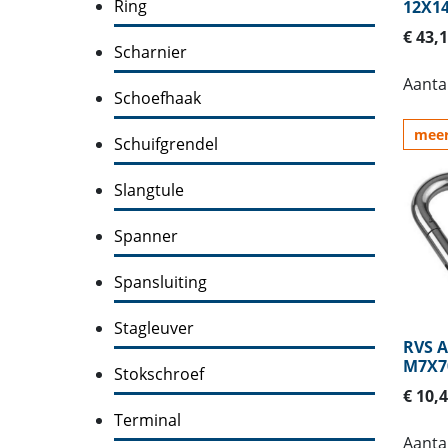
Ring
12X1
€ 43,
Scharnier
Aantal
Schoefhaak
meer
Schuifgrendel
Slangtule
Spanner
Spansluiting
Stagleuver
RVS 
M7X7
Stokschroef
€ 10,
Terminal
Aantal