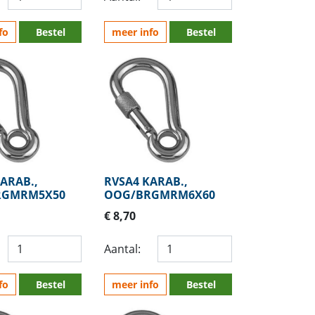
fo
Bestel
meer info
Bestel
ARAB.,
RVSA4 KARAB.,
RGMRM5X50
OOG/BRGMRM6X60
€ 8,70
Aantal:
fo
Bestel
meer info
Bestel