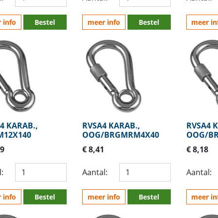
 info
Bestel
meer info
Bestel
meer in
4 KARAB.,
RVSA4 KARAB.,
RVSA4 K
12X140
OOG/BRGMRM4X40
OOG/B
79
€ 8,41
€ 8,18
:
Aantal:
Aantal:
 info
Bestel
meer info
Bestel
meer in