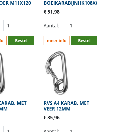
ER M11X120
BOEIKARABIJNHK108X63MM
€ 51,98
Aantal:
fo
Bestel
meer info
Bestel
KARAB. MET
RVS A4 KARAB. MET
0MM
VEER 12MM
€ 35,96
Aantal: