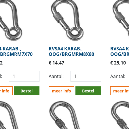
4 KARAB.,
RVSA4 KARAB.,
RVSA4 K
/BRGMRM7X70
OOG/BRGMRM8X80
OOG/BR
02
€ 14,47
€ 25,10
:
Aantal:
Aantal:
 info
Bestel
meer info
Bestel
meer in