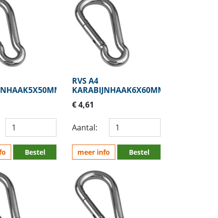
RVS A4
JNHAAK5X50MM
KARABIJNHAAK6X60MM
€ 4,61
Aantal:
fo
Bestel
meer info
Bestel