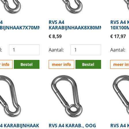
4
RVS A4
RVS A4
BIJNHAAK7X70MM
KARABIJNHAAK8X80MM
10X100
€ 8,59
€ 17,97
:
Aantal:
Aantal:
 info
Bestel
meer info
Bestel
meer in
A4 KARABIJNHAAK
RVS A4 KARAB., OOG
RVS A4 