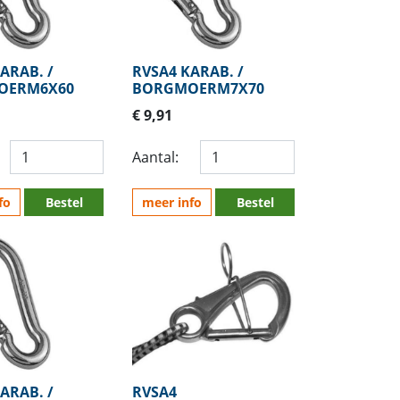
ARAB. /
RVSA4 KARAB. /
OERM6X60
BORGMOERM7X70
€ 9,91
Aantal:
fo
Bestel
meer info
Bestel
ARAB. /
RVSA4