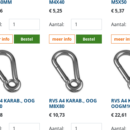
40MM
M4X40
M5X50
16
€ 5,25
€ 5,37
:
Aantal:
Aantal:
 info
Bestel
meer info
Bestel
meer in
A4 KARAB., OOG
RVS A4 KARAB., OOG
RVS A4 
0
M8X80
OOGM10
48
€ 10,73
€ 22,61
:
Aantal:
Aantal: