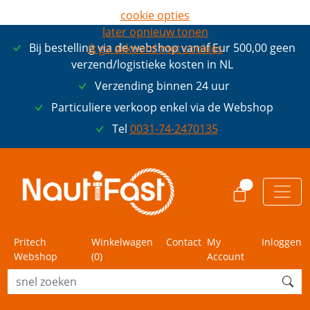
cookie opties
later opnieuw tonen
Bij bestelling via de webshop vanaf Eur 500,00 geen
ik ga akkoord met cookies
verzend/logistieke kosten in NL
Verzending binnen 24 uur
Particuliere verkoop enkel via de Webshop
Tel
0031-74-2470135
0
Pritech
Winkelwagen
Contact
My
Inloggen
Webshop
(
0
)
Account