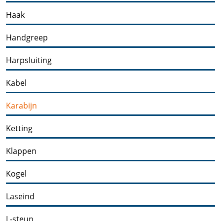
Haak
Handgreep
Harpsluiting
Kabel
Karabijn
Ketting
Klappen
Kogel
Laseind
L-steun