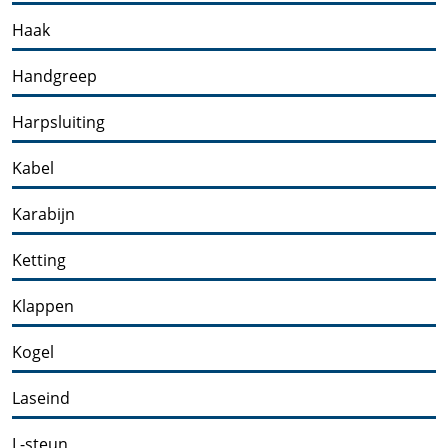
Haak
Handgreep
Harpsluiting
Kabel
Karabijn
Ketting
Klappen
Kogel
Laseind
L-steun