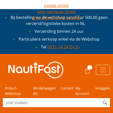
cookie opties
later opnieuw tonen
Bij bestelling via de webshop vanaf Eur 500,00 geen
ik ga akkoord met cookies
verzend/logistieke kosten in NL
Verzending binnen 24 uur
Particuliere verkoop enkel via de Webshop
Tel
0031-74-2470135
0
Pritech
Winkelwagen
Contact
My
Inloggen
Webshop
(
0
)
Account