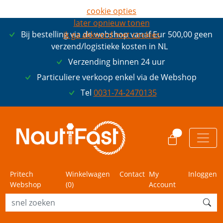
cookie opties
later opnieuw tonen
Bij bestelling via de webshop vanaf Eur 500,00 geen
ik ga akkoord met cookies
verzend/logistieke kosten in NL
Verzending binnen 24 uur
Particuliere verkoop enkel via de Webshop
Tel
0031-74-2470135
0
Pritech
Winkelwagen
Contact
My
Inloggen
Webshop
(
0
)
Account