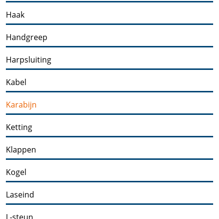
Haak
Handgreep
Harpsluiting
Kabel
Karabijn
Ketting
Klappen
Kogel
Laseind
L-steun