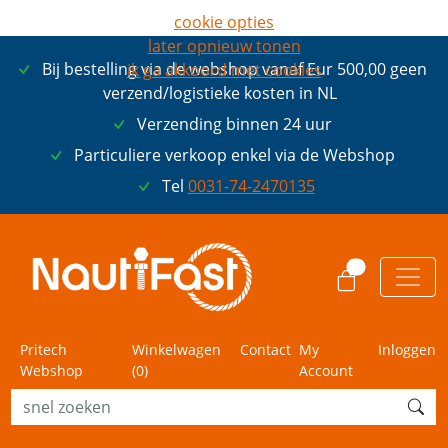
cookie opties
later opnieuw tonen
Bij bestelling via de webshop vanaf Eur 500,00 geen
ik ga akkoord met cookies
verzend/logistieke kosten in NL
Verzending binnen 24 uur
Particuliere verkoop enkel via de Webshop
Tel
0031-74-2470135
0
Pritech
Winkelwagen
Contact
My
Inloggen
Webshop
(
0
)
Account