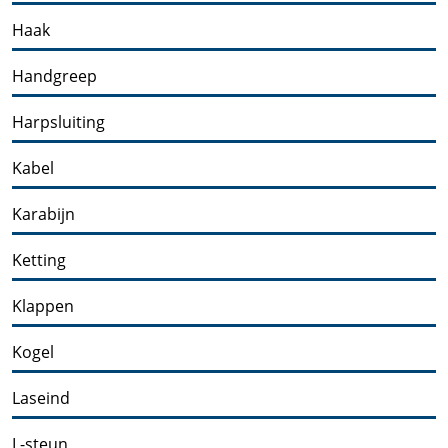
Haak
Handgreep
Harpsluiting
Kabel
Karabijn
Ketting
Klappen
Kogel
Laseind
L-steun