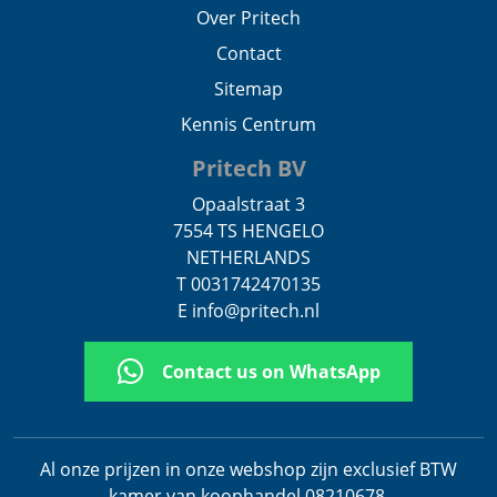
Over Pritech
Contact
Sitemap
Kennis Centrum
Pritech BV
Opaalstraat 3
7554 TS HENGELO
NETHERLANDS
T 0031742470135
E info@pritech.nl
Contact us on WhatsApp
Al onze prijzen in onze webshop zijn exclusief BTW
kamer van koophandel 08210678
.