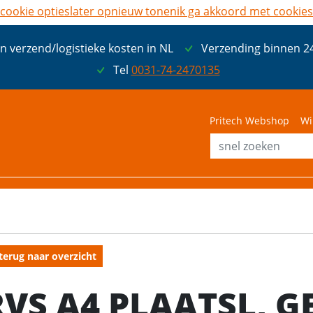
cookie opties
later opnieuw tonen
ik ga akkoord met cookies
n verzend/logistieke kosten in NL
Verzending binnen 2
Tel
0031-74-2470135
Pritech Webshop
Wi
terug naar overzicht
RVS A4 PLAATSL, 