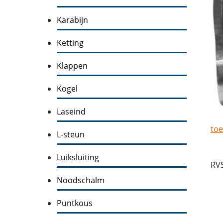
Karabijn
Ketting
Klappen
Kogel
Laseind
toe
L-steun
Luiksluiting
RV
Noodschalm
Puntkous