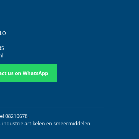
ELO
35
nl
act us on WhatsApp
del 08210678
.
- industrie artikelen en smeermiddelen.