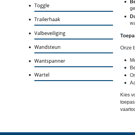
Be
Toggle
ge
Du
Trailerhaak
wa
Valbeveiliging
Toepa
Wandsteun
Onze b
Wantspanner
Mo
Be
Wartel
On
Aa
Kies v
toepas
vaartoc