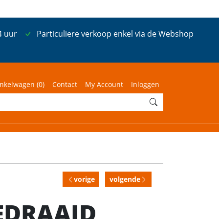
4 uur
Particuliere verkoop enkel via de Webshop
nkelwagen (
0
)
Contact
My Account
Inloggen
vorige
volgende
GEDRAAID