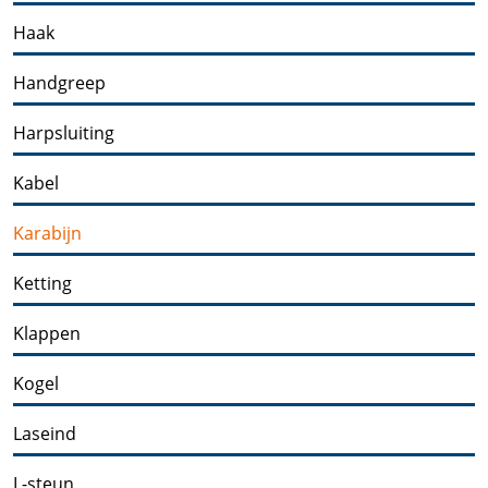
Haak
Handgreep
Harpsluiting
Kabel
Karabijn
Ketting
Klappen
Kogel
Laseind
L-steun