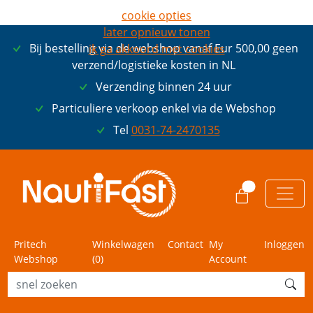
cookie opties
later opnieuw tonen
Bij bestelling via de webshop vanaf Eur 500,00 geen
ik ga akkoord met cookies
verzend/logistieke kosten in NL
Verzending binnen 24 uur
Particuliere verkoop enkel via de Webshop
Tel
0031-74-2470135
0
Pritech
Winkelwagen
Contact
My
Inloggen
Webshop
(
0
)
Account