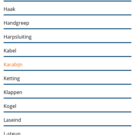
Haak
Handgreep
Harpsluiting
Kabel
Karabijn
Ketting
Klappen
Kogel
Laseind
L-steun