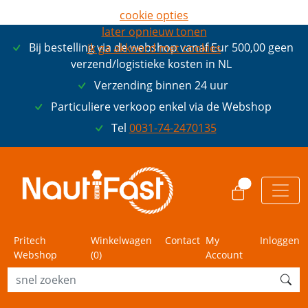
cookie opties
later opnieuw tonen
Bij bestelling via de webshop vanaf Eur 500,00 geen
ik ga akkoord met cookies
verzend/logistieke kosten in NL
Verzending binnen 24 uur
Particuliere verkoop enkel via de Webshop
Tel
0031-74-2470135
0
Pritech
Winkelwagen
Contact
My
Inloggen
Webshop
(
0
)
Account