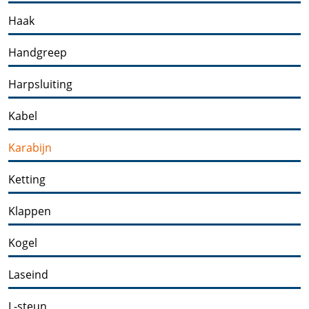
Haak
Handgreep
Harpsluiting
Kabel
Karabijn
Ketting
Klappen
Kogel
Laseind
L-steun