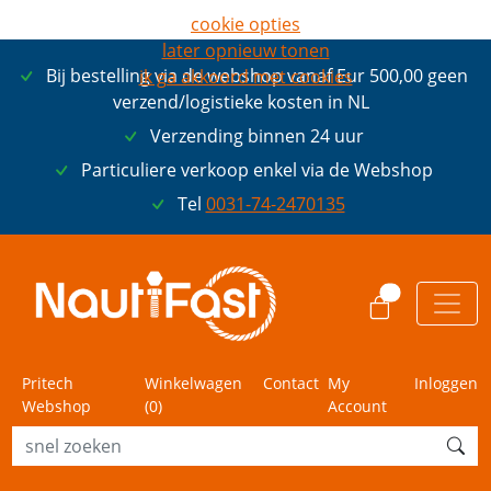
cookie opties
later opnieuw tonen
Bij bestelling via de webshop vanaf Eur 500,00 geen
ik ga akkoord met cookies
verzend/logistieke kosten in NL
Verzending binnen 24 uur
Particuliere verkoop enkel via de Webshop
Tel
0031-74-2470135
0
Pritech
Winkelwagen
Contact
My
Inloggen
Webshop
(
0
)
Account