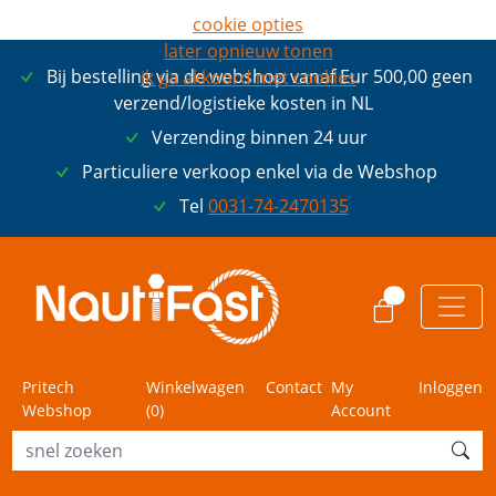
cookie opties
later opnieuw tonen
Bij bestelling via de webshop vanaf Eur 500,00 geen
ik ga akkoord met cookies
verzend/logistieke kosten in NL
Verzending binnen 24 uur
Particuliere verkoop enkel via de Webshop
Tel
0031-74-2470135
0
Pritech
Winkelwagen
Contact
My
Inloggen
Webshop
(
0
)
Account