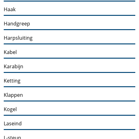
Haak
Handgreep
Harpsluiting
Kabel
Karabijn
Ketting
Klappen
Kogel
Laseind
L-steun