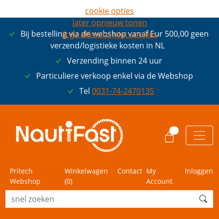
cookie opties
later opnieuw tonen
Bij bestelling via de webshop vanaf Eur 500,00 geen
ik ga akkoord met cookies
verzend/logistieke kosten in NL
Verzending binnen 24 uur
Particuliere verkoop enkel via de Webshop
Tel
0031-74-2470135
0
Pritech
Winkelwagen
Contact
My
Inloggen
Webshop
(
0
)
Account