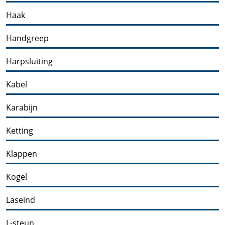
Haak
Handgreep
Harpsluiting
Kabel
Karabijn
Ketting
Klappen
Kogel
Laseind
L-steun