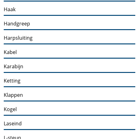
Haak
Handgreep
Harpsluiting
Kabel
Karabijn
Ketting
Klappen
Kogel
Laseind
L-steun