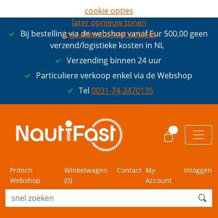
cookie opties
later opnieuw tonen
Bij bestelling via de webshop vanaf Eur 500,00 geen
ik ga akkoord met cookies
verzend/logistieke kosten in NL
Verzending binnen 24 uur
Particuliere verkoop enkel via de Webshop
Tel
0031-74-2470135
0
Pritech
Winkelwagen
Contact
My
Inloggen
Webshop
(
0
)
Account