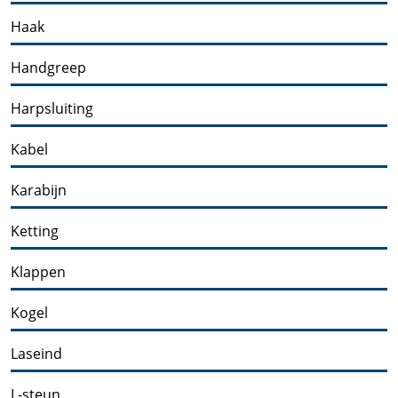
Haak
Handgreep
Harpsluiting
Kabel
Karabijn
Ketting
Klappen
Kogel
Laseind
L-steun