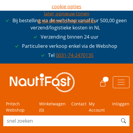
cookie opties
later opnieuw tonen
Bij bestelling via de webshop vanaf Eur 500,00 geen
ik ga akkoord met cookies
verzend/logistieke kosten in NL
Verzending binnen 24 uur
Particuliere verkoop enkel via de Webshop
Tel
0031-74-2470135
0
Pritech
Winkelwagen
Contact
My
Inloggen
Webshop
(
0
)
Account