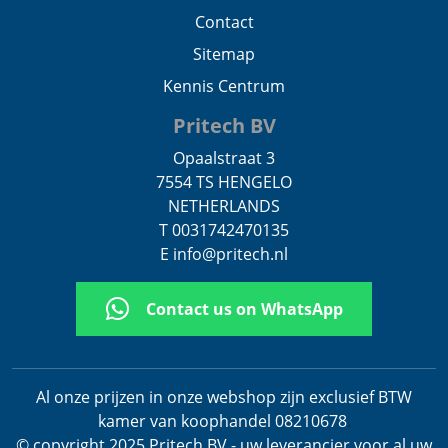
Contact
Sitemap
Kennis Centrum
Pritech BV
Opaalstraat 3
7554 TS HENGELO
NETHERLANDS
T 0031742470135
E info@pritech.nl
Contact us on WhatsApp
Al onze prijzen in onze webshop zijn exclusief BTW
kamer van koophandel 08210678
.
© copyright 2025 Pritech BV - uw leverancier voor al uw