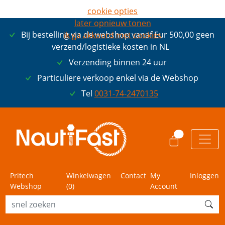
cookie opties
later opnieuw tonen
Bij bestelling via de webshop vanaf Eur 500,00 geen
ik ga akkoord met cookies
verzend/logistieke kosten in NL
Verzending binnen 24 uur
Particuliere verkoop enkel via de Webshop
Tel
0031-74-2470135
0
Pritech
Winkelwagen
Contact
My
Inloggen
Webshop
(
0
)
Account