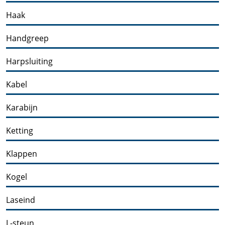
Haak
Handgreep
Harpsluiting
Kabel
Karabijn
Ketting
Klappen
Kogel
Laseind
L-steun