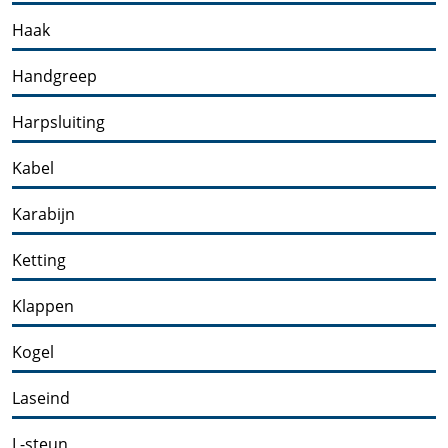
Haak
Handgreep
Harpsluiting
Kabel
Karabijn
Ketting
Klappen
Kogel
Laseind
L-steun