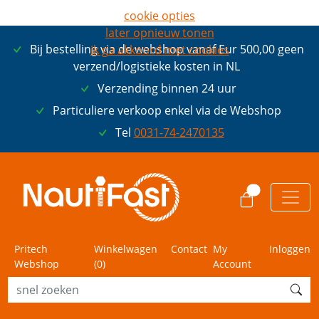
cookie opties
later opnieuw tonen
Bij bestelling via de webshop vanaf Eur 500,00 geen
ik ga akkoord met cookies
verzend/logistieke kosten in NL
Verzending binnen 24 uur
Particuliere verkoop enkel via de Webshop
Tel
0031-74-2470135
0
Pritech
Winkelwagen
Contact
My
Inloggen
Webshop
(
0
)
Account