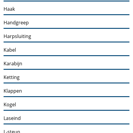
Haak
Handgreep
Harpsluiting
Kabel
Karabijn
Ketting
Klappen
Kogel
Laseind
L-steun