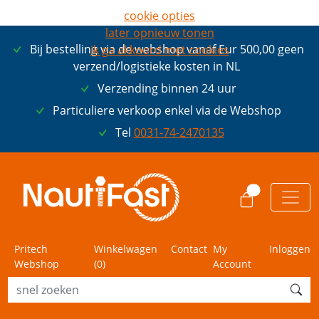
cookie opties
later opnieuw tonen
Bij bestelling via de webshop vanaf Eur 500,00 geen
ik ga akkoord met cookies
verzend/logistieke kosten in NL
Verzending binnen 24 uur
Particuliere verkoop enkel via de Webshop
Tel
0031-74-2470135
0
Pritech
Winkelwagen
Contact
My
Inloggen
Webshop
(
0
)
Account