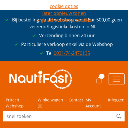
cookie opties
later opnieuw tonen
Bij bestelling via de webshop vanaf Eur 500,00 geen
ik ga akkoord met cookies
verzend/logistieke kosten in NL
Verzending binnen 24 uur
Particuliere verkoop enkel via de Webshop
Tel
0031-74-2470135
0
Pritech
Winkelwagen
Contact
My
Inloggen
Webshop
(
0
)
Account