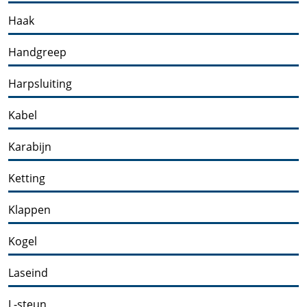
Haak
Handgreep
Harpsluiting
Kabel
Karabijn
Ketting
Klappen
Kogel
Laseind
L-steun