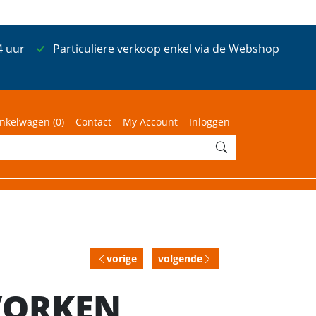
4 uur
Particuliere verkoop enkel via de Webshop
nkelwagen (
0
)
Contact
My Account
Inloggen
vorige
volgende
 VORKEN