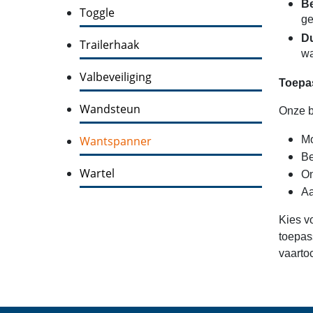
Be
Toggle
ge
Du
Trailerhaak
wa
Valbeveiliging
Toepa
Wandsteun
Onze b
Wantspanner
Mo
Be
Wartel
On
Aa
Kies v
toepas
vaartoc