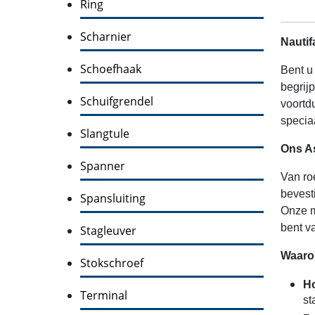
Ring
Scharnier
Nautif
Schoefhaak
Bent u
begrij
Schuifgrendel
voortd
specia
Slangtule
Ons A
Spanner
Van ro
bevest
Spansluiting
Onze m
bent v
Stagleuver
Waarom
Stokschroef
Ho
Terminal
st