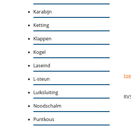
Karabijn
Ketting
Klappen
Kogel
Laseind
toe
L-steun
Luiksluiting
RV
Noodschalm
Puntkous