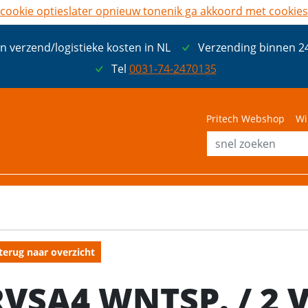
cookie opties
later opnieuw tonen
ik ga akkoord met cookies
n verzend/logistieke kosten in NL
Verzending binnen 2
Tel
0031-74-2470135
Pritech Webshop
Wi
terug naar overzicht
RVSA4 WNTSP. / 2