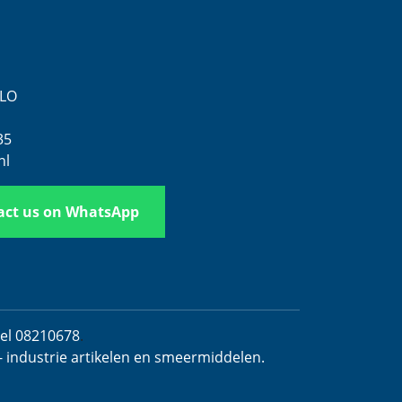
ELO
35
nl
act us on WhatsApp
del 08210678
.
- industrie artikelen en smeermiddelen.