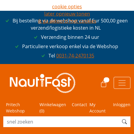
cookie opties
later opnieuw tonen
Bij bestelling via de webshop vanaf Eur 500,00 geen
ik ga akkoord met cookies
verzend/logistieke kosten in NL
Verzending binnen 24 uur
Particuliere verkoop enkel via de Webshop
Tel
0031-74-2470135
0
Pritech
Winkelwagen
Contact
My
Inloggen
Webshop
(
0
)
Account