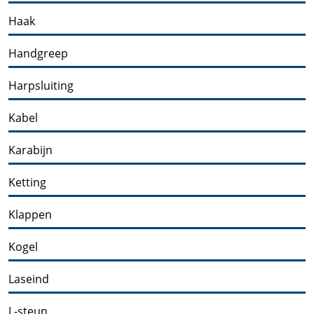
Haak
Handgreep
Harpsluiting
Kabel
Karabijn
Ketting
Klappen
Kogel
Laseind
L-steun