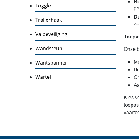
Be
Toggle
ge
Du
Trailerhaak
wa
Valbeveiliging
Toepa
Wandsteun
Onze b
Wantspanner
Mo
Be
Wartel
On
Aa
Kies v
toepas
vaartoc