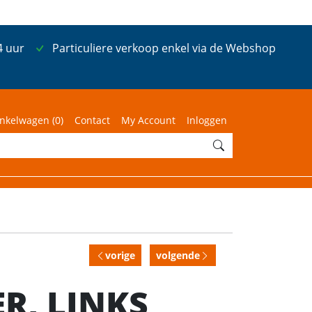
4 uur
Particuliere verkoop enkel via de Webshop
nkelwagen (
0
)
Contact
My Account
Inloggen
vorige
volgende
R, LINKS