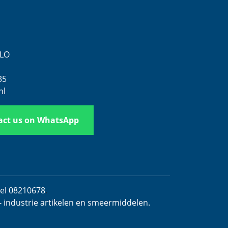
ELO
35
nl
act us on WhatsApp
del 08210678
.
- industrie artikelen en smeermiddelen.