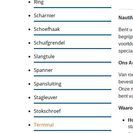
Ring
Scharnier
Nautif
Schoefhaak
Bent u
begrij
Schuifgrendel
voortd
specia
Slangtule
Ons A
Spanner
Van ro
bevest
Spansluiting
Onze m
bent v
Stagleuver
Waarom
Stokschroef
Ho
Terminal
st