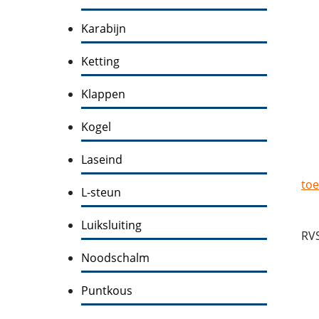
Karabijn
Ketting
Klappen
Kogel
Laseind
toe
L-steun
Luiksluiting
RV
Noodschalm
Puntkous