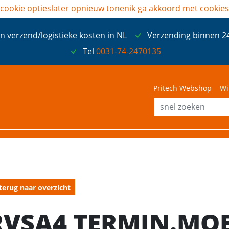
cookie opties
later opnieuw tonen
ik ga akkoord met cookies
n verzend/logistieke kosten in NL
Verzending binnen 2
Tel
0031-74-2470135
Pritech Webshop
Wi
terug naar overzicht
RVSA4 TERMIN.MOE