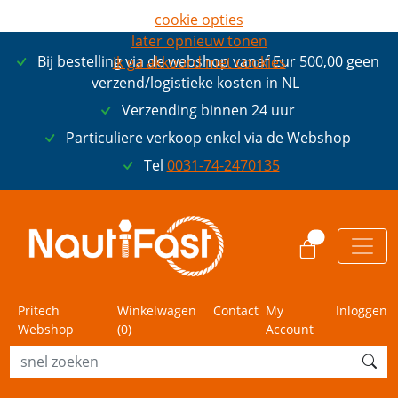
cookie opties
later opnieuw tonen
Bij bestelling via de webshop vanaf Eur 500,00 geen
ik ga akkoord met cookies
verzend/logistieke kosten in NL
Verzending binnen 24 uur
Particuliere verkoop enkel via de Webshop
Tel
0031-74-2470135
0
Pritech
Winkelwagen
Contact
My
Inloggen
Webshop
(
0
)
Account