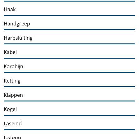
Haak
Handgreep
Harpsluiting
Kabel
Karabijn
Ketting
Klappen
Kogel
Laseind
L-steun