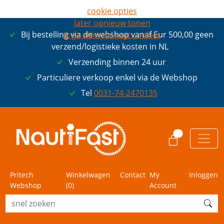
cookie opties
later opnieuw tonen
Bij bestelling via de webshop vanaf Eur 500,00 geen
ik ga akkoord met cookies
verzend/logistieke kosten in NL
Verzending binnen 24 uur
Particuliere verkoop enkel via de Webshop
Tel
0031-74-2470135
0
Pritech
Winkelwagen
Contact
My
Inloggen
Webshop
(
0
)
Account