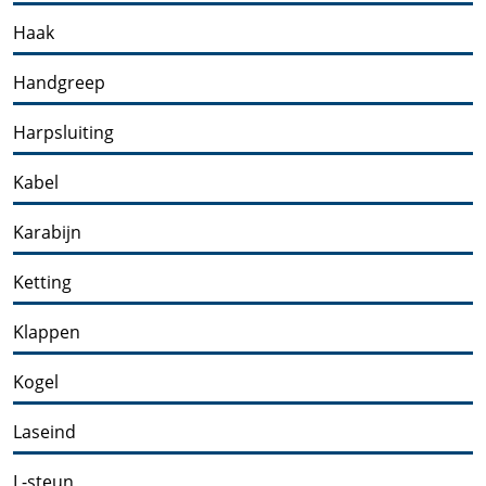
Haak
Handgreep
Harpsluiting
Kabel
Karabijn
Ketting
Klappen
Kogel
Laseind
L-steun