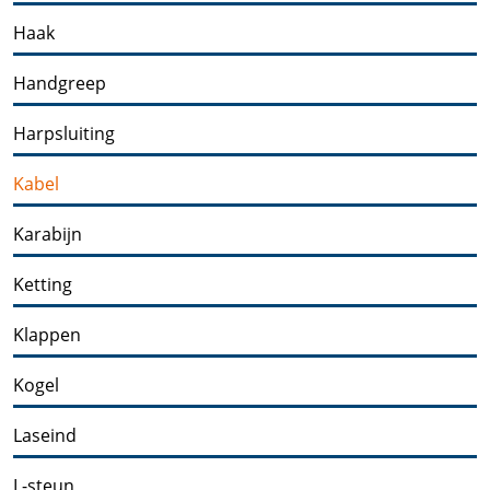
Haak
Handgreep
Harpsluiting
Kabel
Karabijn
Ketting
Klappen
Kogel
Laseind
L-steun