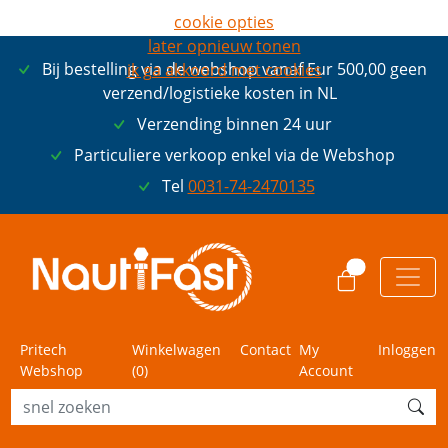
cookie opties
later opnieuw tonen
Bij bestelling via de webshop vanaf Eur 500,00 geen
ik ga akkoord met cookies
verzend/logistieke kosten in NL
Verzending binnen 24 uur
Particuliere verkoop enkel via de Webshop
Tel
0031-74-2470135
0
Pritech
Winkelwagen
Contact
My
Inloggen
Webshop
(
0
)
Account