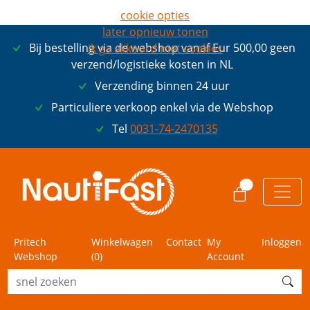
cookie opties
later opnieuw tonen
Bij bestelling via de webshop vanaf Eur 500,00 geen
ik ga akkoord met cookies
verzend/logistieke kosten in NL
Verzending binnen 24 uur
Particuliere verkoop enkel via de Webshop
Tel
0031-74-2470135
0
Pritech
Winkelwagen
Contact
My
Inloggen
Webshop
(
0
)
Account