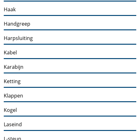
Haak
Handgreep
Harpsluiting
Kabel
Karabijn
Ketting
Klappen
Kogel
Laseind
L-steun