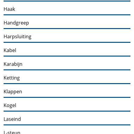
Haak
Handgreep
Harpsluiting
Kabel
Karabijn
Ketting
Klappen
Kogel
Laseind
L-steun