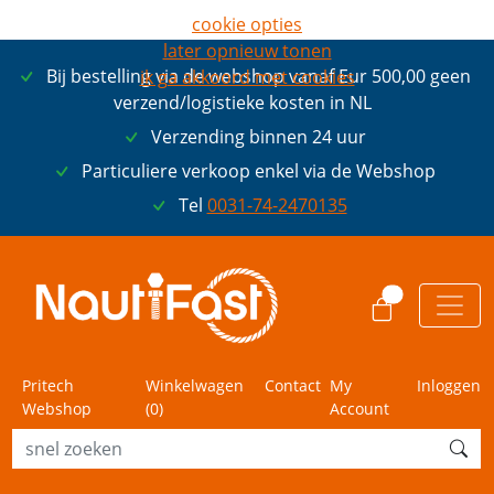
cookie opties
later opnieuw tonen
Bij bestelling via de webshop vanaf Eur 500,00 geen
ik ga akkoord met cookies
verzend/logistieke kosten in NL
Verzending binnen 24 uur
Particuliere verkoop enkel via de Webshop
Tel
0031-74-2470135
0
Pritech
Winkelwagen
Contact
My
Inloggen
Webshop
(
0
)
Account