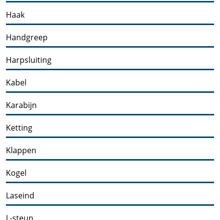
Haak
Handgreep
Harpsluiting
Kabel
Karabijn
Ketting
Klappen
Kogel
Laseind
L-steun