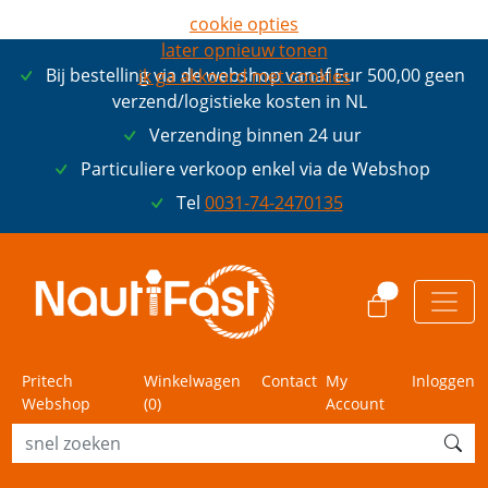
cookie opties
later opnieuw tonen
Bij bestelling via de webshop vanaf Eur 500,00 geen
ik ga akkoord met cookies
verzend/logistieke kosten in NL
Verzending binnen 24 uur
Particuliere verkoop enkel via de Webshop
Tel
0031-74-2470135
0
Pritech
Winkelwagen
Contact
My
Inloggen
Webshop
(
0
)
Account