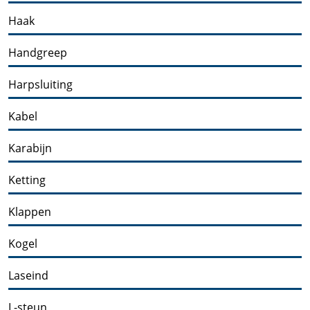
Haak
Handgreep
Harpsluiting
Kabel
Karabijn
Ketting
Klappen
Kogel
Laseind
L-steun