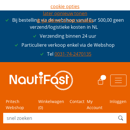
cookie opties
later opnieuw tonen
Bij bestelling via de webshop vanaf Eur 500,00 geen
ik ga akkoord met cookies
verzend/logistieke kosten in NL
Verzending binnen 24 uur
Particuliere verkoop enkel via de Webshop
Tel
0031-74-2470135
0
Pritech
Winkelwagen
Contact
My
Inloggen
Webshop
(
0
)
Account