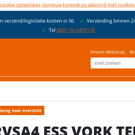
cookie opties
later opnieuw tonen
ik ga akkoord met cookies
n verzend/logistieke kosten in NL
Verzending binnen 2
Tel
0031-74-2470135
Pritech Webshop
Wi
terug naar overzicht
RVSA4 ESS VORK T