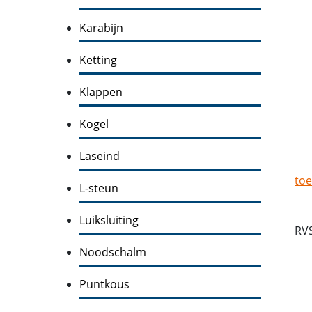
Karabijn
Ketting
Klappen
Kogel
Laseind
toe
L-steun
Luiksluiting
RV
Noodschalm
Puntkous