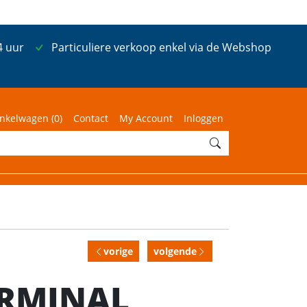
4 uur
Particuliere verkoop enkel via de Webshop
nkelwagen (
0
)
Contact
My Account
Inloggen
vorige
volgende
ERMINAL