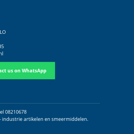
ELO
35
nl
act us on WhatsApp
del 08210678
.
- industrie artikelen en smeermiddelen.