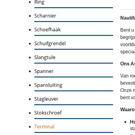
Ring
Scharnier
Nautif
Schoefhaak
Bent u
begrij
Schuifgrendel
voortd
specia
Slangtule
Ons A
Spanner
Van ro
bevest
Spansluiting
Onze m
bent v
Stagleuver
Waarom
Stokschroef
Ho
Terminal
st