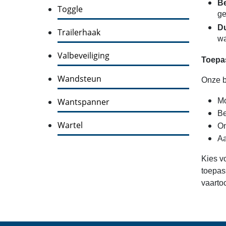
Be
Toggle
ge
Du
Trailerhaak
wa
Valbeveiliging
Toepa
Wandsteun
Onze b
Wantspanner
Mo
Be
Wartel
On
Aa
Kies v
toepas
vaartoc