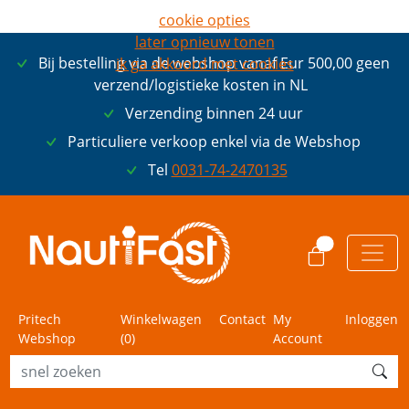
cookie opties
later opnieuw tonen
Bij bestelling via de webshop vanaf Eur 500,00 geen
ik ga akkoord met cookies
verzend/logistieke kosten in NL
Verzending binnen 24 uur
Particuliere verkoop enkel via de Webshop
Tel
0031-74-2470135
0
Pritech
Winkelwagen
Contact
My
Inloggen
Webshop
(
0
)
Account