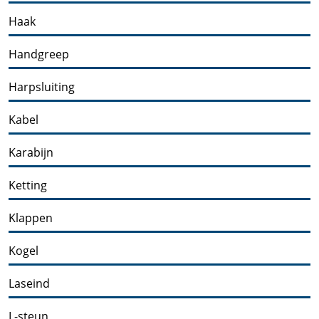
Haak
Handgreep
Harpsluiting
Kabel
Karabijn
Ketting
Klappen
Kogel
Laseind
L-steun