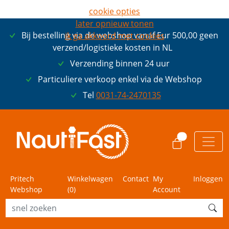
cookie opties
later opnieuw tonen
Bij bestelling via de webshop vanaf Eur 500,00 geen
ik ga akkoord met cookies
verzend/logistieke kosten in NL
Verzending binnen 24 uur
Particuliere verkoop enkel via de Webshop
Tel
0031-74-2470135
0
Pritech
Winkelwagen
Contact
My
Inloggen
Webshop
(
0
)
Account