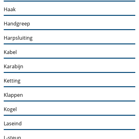
Haak
Handgreep
Harpsluiting
Kabel
Karabijn
Ketting
Klappen
Kogel
Laseind
L-steun