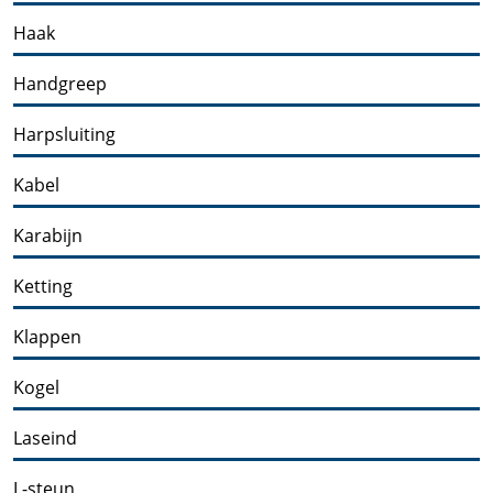
Haak
Handgreep
Harpsluiting
Kabel
Karabijn
Ketting
Klappen
Kogel
Laseind
L-steun