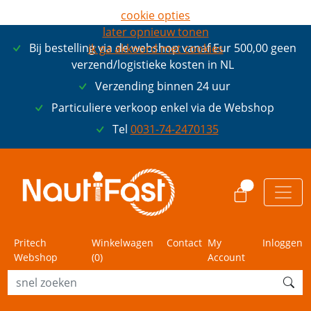
cookie opties
later opnieuw tonen
Bij bestelling via de webshop vanaf Eur 500,00 geen
ik ga akkoord met cookies
verzend/logistieke kosten in NL
Verzending binnen 24 uur
Particuliere verkoop enkel via de Webshop
Tel
0031-74-2470135
0
Pritech
Winkelwagen
Contact
My
Inloggen
Webshop
(
0
)
Account