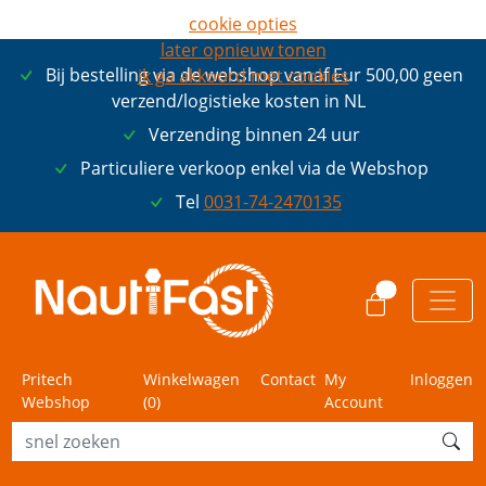
cookie opties
later opnieuw tonen
Bij bestelling via de webshop vanaf Eur 500,00 geen
ik ga akkoord met cookies
verzend/logistieke kosten in NL
Verzending binnen 24 uur
Particuliere verkoop enkel via de Webshop
Tel
0031-74-2470135
0
Pritech
Winkelwagen
Contact
My
Inloggen
Webshop
(
0
)
Account