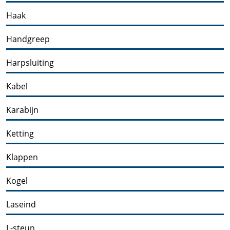
Haak
Handgreep
Harpsluiting
Kabel
Karabijn
Ketting
Klappen
Kogel
Laseind
L-steun