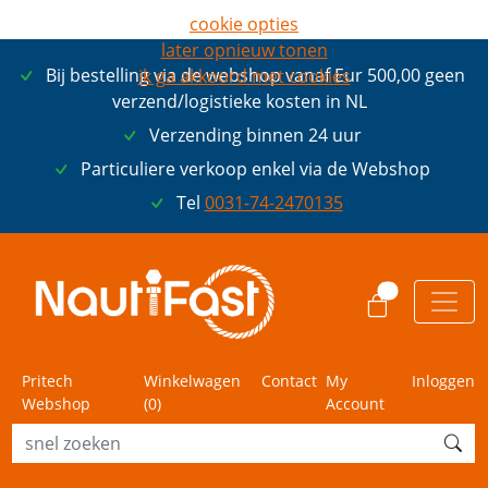
cookie opties
later opnieuw tonen
Bij bestelling via de webshop vanaf Eur 500,00 geen
ik ga akkoord met cookies
verzend/logistieke kosten in NL
Verzending binnen 24 uur
Particuliere verkoop enkel via de Webshop
Tel
0031-74-2470135
0
Pritech
Winkelwagen
Contact
My
Inloggen
Webshop
(
0
)
Account