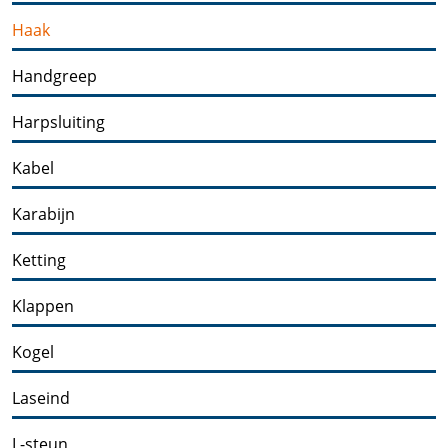
Haak
Handgreep
Harpsluiting
Kabel
Karabijn
Ketting
Klappen
Kogel
Laseind
L-steun