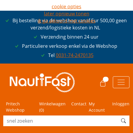
cookie opties
later opnieuw tonen
Bij bestelling via de webshop vanaf Eur 500,00 geen
ik ga akkoord met cookies
verzend/logistieke kosten in NL
Verzending binnen 24 uur
Particuliere verkoop enkel via de Webshop
Tel
0031-74-2470135
0
Pritech
Winkelwagen
Contact
My
Inloggen
Webshop
(
0
)
Account