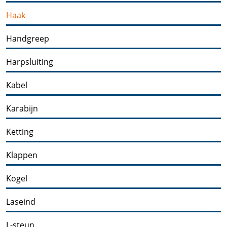
Haak
Handgreep
Harpsluiting
Kabel
Karabijn
Ketting
Klappen
Kogel
Laseind
L-steun