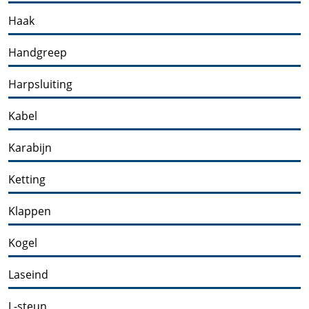
Haak
Handgreep
Harpsluiting
Kabel
Karabijn
Ketting
Klappen
Kogel
Laseind
L-steun