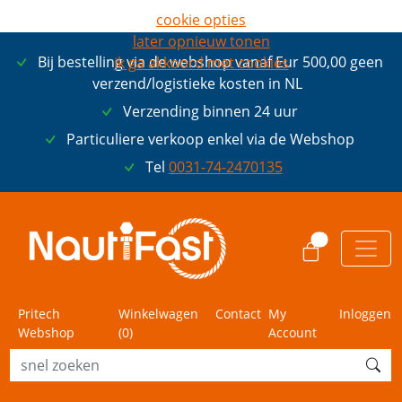
cookie opties
later opnieuw tonen
Bij bestelling via de webshop vanaf Eur 500,00 geen
ik ga akkoord met cookies
verzend/logistieke kosten in NL
Verzending binnen 24 uur
Particuliere verkoop enkel via de Webshop
Tel
0031-74-2470135
0
Pritech
Winkelwagen
Contact
My
Inloggen
Webshop
(
0
)
Account