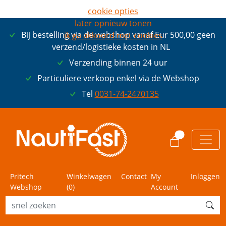
cookie opties
later opnieuw tonen
Bij bestelling via de webshop vanaf Eur 500,00 geen
ik ga akkoord met cookies
verzend/logistieke kosten in NL
Verzending binnen 24 uur
Particuliere verkoop enkel via de Webshop
Tel
0031-74-2470135
0
Pritech
Winkelwagen
Contact
My
Inloggen
Webshop
(
0
)
Account