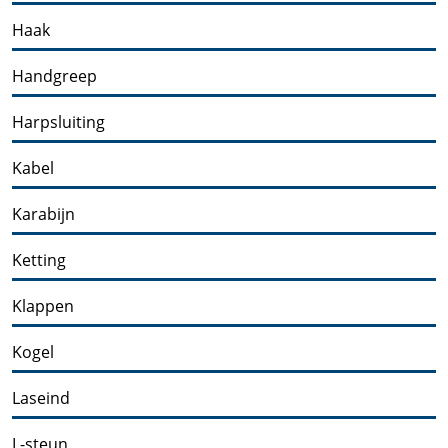
Haak
Handgreep
Harpsluiting
Kabel
Karabijn
Ketting
Klappen
Kogel
Laseind
L-steun