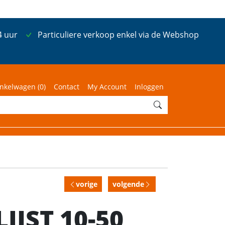
4 uur
Particuliere verkoop enkel via de Webshop
nkelwagen (
0
)
Contact
My Account
Inloggen
vorige
volgende
IJST 10-50