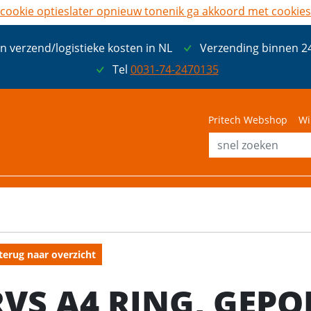
cookie opties
later opnieuw tonen
ik ga akkoord met cookies
n verzend/logistieke kosten in NL
Verzending binnen 2
Tel
0031-74-2470135
Pritech Webshop
Wi
terug naar overzicht
RVS A4 RING, GEPOL