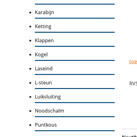
Karabijn
Ketting
Klappen
Kogel
toe
Laseind
L-steun
RVS
Luiksluiting
Noodschalm
Puntkous