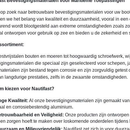
ast Bevestigingsmaterialen voor Maritieme Toepassingen
 op zoek naar betrouwbare bevestigingsmaterialen voor uw boot 
pen we het belang van kwaliteit en duurzaamheid, vooral in ee
urend wordt blootgesteld aan extreme omstandigheden zoals zou
al ontworpen voor gebruik op zee en bieden u de zekerheid en s
ssortiment:
estvrijstalen bouten en moeren tot hoogwaardig schroefwerk, wi
igingsmaterialen die speciaal zijn geselecteerd voor schepen, 
aterialen zijn bestand tegen corrosie en zijn zorgvuldig getest
an langdurige prestaties, zelfs in de zwaarste omstandigheden.
 kiezen voor Nautifast?
ge Kwaliteit:
Al onze bevestigingsmaterialen zijn gemaakt van m
aal en corrosiebestendig aluminium.
trouwbaarheid en Veiligheid:
Onze producten zijn ontworpen v
en zorgen hoeft te maken over loskomende onderdelen tijdens 
urzaam en Milieuvriendelijk:
Nautifast zet zich in voor duur