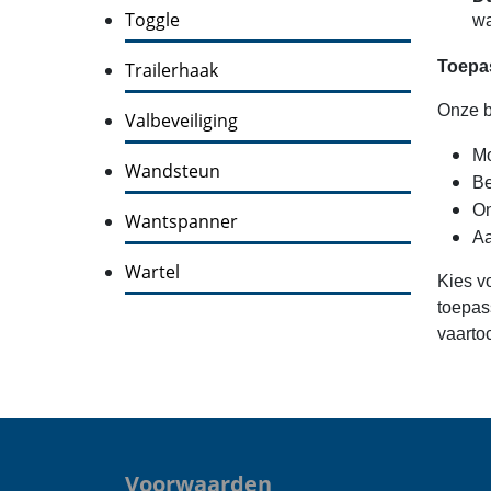
Toggle
wa
Toepa
Trailerhaak
Onze b
Valbeveiliging
Mo
Wandsteun
Be
On
Wantspanner
Aa
Wartel
Kies v
toepas
vaartoc
Voorwaarden