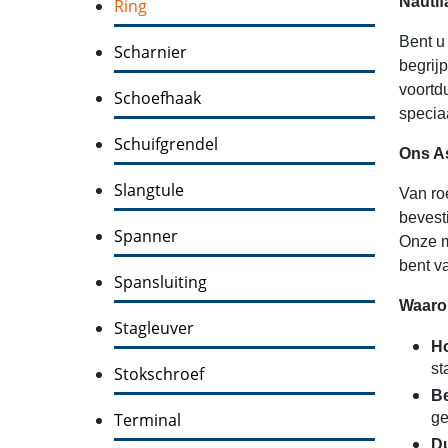
Nautif
Ring
Bent u
Scharnier
begrij
voortd
Schoefhaak
specia
Schuifgrendel
Ons A
Slangtule
Van ro
bevest
Spanner
Onze m
bent v
Spansluiting
Waarom
Stagleuver
Ho
st
Stokschroef
Be
Terminal
ge
Du