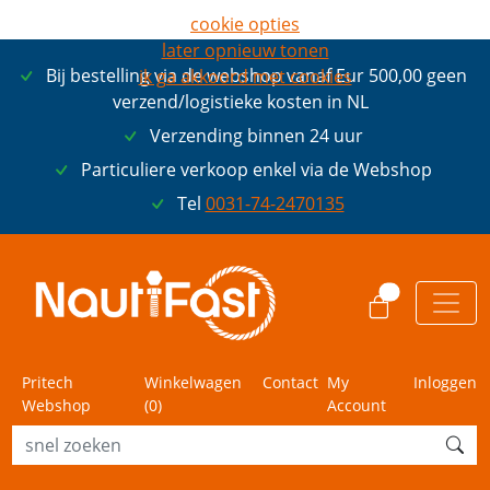
cookie opties
later opnieuw tonen
Bij bestelling via de webshop vanaf Eur 500,00 geen
ik ga akkoord met cookies
verzend/logistieke kosten in NL
Verzending binnen 24 uur
Particuliere verkoop enkel via de Webshop
Tel
0031-74-2470135
0
Pritech
Winkelwagen
Contact
My
Inloggen
Webshop
(
0
)
Account