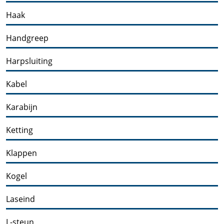
Haak
Handgreep
Harpsluiting
Kabel
Karabijn
Ketting
Klappen
Kogel
Laseind
L-steun