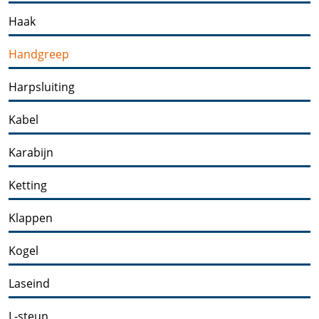
Haak
Handgreep
Harpsluiting
Kabel
Karabijn
Ketting
Klappen
Kogel
Laseind
L-steun