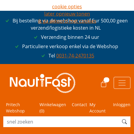
cookie opties
later opnieuw tonen
Bij bestelling via de webshop vanaf Eur 500,00 geen
ik ga akkoord met cookies
verzend/logistieke kosten in NL
Verzending binnen 24 uur
Particuliere verkoop enkel via de Webshop
Tel
0031-74-2470135
0
Pritech
Winkelwagen
Contact
My
Inloggen
Webshop
(
0
)
Account