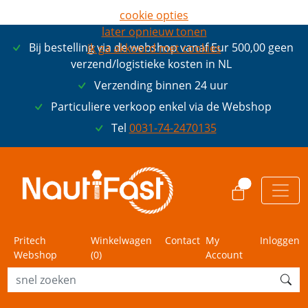
cookie opties
later opnieuw tonen
Bij bestelling via de webshop vanaf Eur 500,00 geen
ik ga akkoord met cookies
verzend/logistieke kosten in NL
Verzending binnen 24 uur
Particuliere verkoop enkel via de Webshop
Tel
0031-74-2470135
0
Pritech
Winkelwagen
Contact
My
Inloggen
Webshop
(
0
)
Account