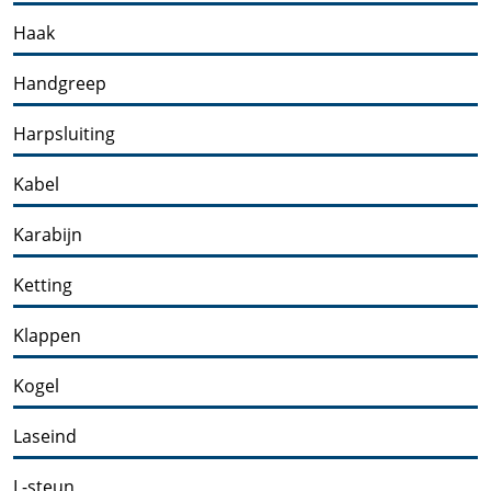
Haak
Handgreep
Harpsluiting
Kabel
Karabijn
Ketting
Klappen
Kogel
Laseind
L-steun