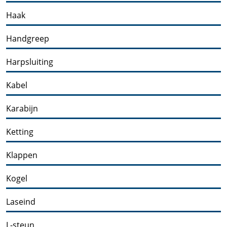
Haak
Handgreep
Harpsluiting
Kabel
Karabijn
Ketting
Klappen
Kogel
Laseind
L-steun