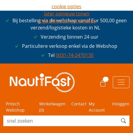
cookie opties
later opnieuw tonen
Bij bestelling via de webshop vanaf Eur 500,00 geen
ik ga akkoord met cookies
verzend/logistieke kosten in NL
Verzending binnen 24 uur
Particuliere verkoop enkel via de Webshop
Tel
0031-74-2470135
0
Pritech
Winkelwagen
Contact
My
Inloggen
Webshop
(
0
)
Account